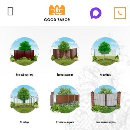
Из профнастила
Евроштакетник
Из рабицы
3D забор
Откатные ворота
Распашные ворота