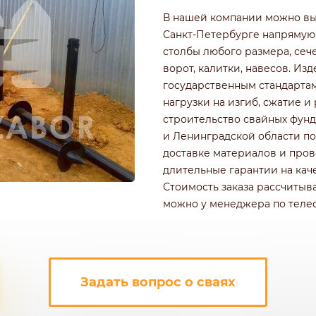
РОФНАСТИЛА
КИРПИЧНЫЕ ЗАБОРЫ
В нашей компании можно выг
Ч
ДЕРЕВЯННЫЕ ЗАБОРЫ
Санкт-Петербурге напрямую
ГОРИЗОНТАЛЬНЫЕ
столбы любого размера, сеч
ШАХМАТКА
ворот, калитки, навесов. И
Ь
ДЛЯ ДАЧИ
государственным стандарта
И ЭЛЕМЕНТАМИ
ИЗ ШТАКЕТНИКА
нагрузки на изгиб, сжатие 
строительство свайных фун
и Ленинградской области по
доставке материалов и про
длительные гарантии на кач
Стоимость заказа рассчитыв
можно у менеджера по телеф
Задать вопрос о сваях