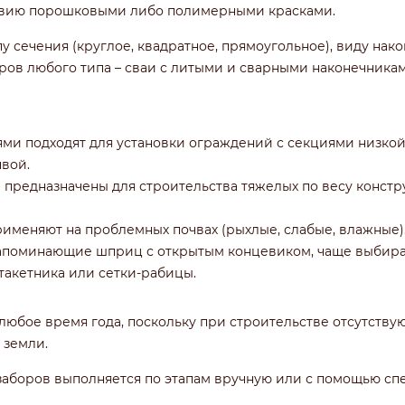
твию порошковыми либо полимерными красками.
у сечения (круглое, квадратное, прямоугольное), виду нак
ров любого типа – сваи с литыми и сварными наконечникам
ми подходят для установки ограждений с секциями низкой 
вой.
 предназначены для строительства тяжелых по весу конст
именяют на проблемных почвах (рыхлые, слабые, влажные)
напоминающие шприц с открытым концевиком, чаще выбира
акетника или сетки-рабицы.
юбое время года, поскольку при строительстве отсутству
 земли.
заборов выполняется по этапам вручную или с помощью сп