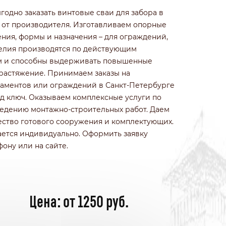
ИЗ КОЛОТОГО КАМНЯ
одно заказать винтовые сваи для забора в
ИЗ ПРИРОДНОГО КАМНЯ
 от производителя. Изготавливаем опорные
ИЗ ФРАНЦУЗСКОГО КАМНЯ
ения, формы и назначения – для ограждений,
БЕТОННЫЕ
зделия производятся по действующим
ИЗ 3Д СЕТКИ ГИТТЕР
м и способны выдерживать повышенные
и растяжение. Принимаем заказы на
даментов или ограждений в Санкт-Петербурге
д ключ. Оказываем комплексные услуги по
ведению монтажно-строительных работ. Даем
ество готового сооружения и комплектующих.
ается индивидуально. Оформить заявку
ону или на сайте.
Цена: от 1250 руб.