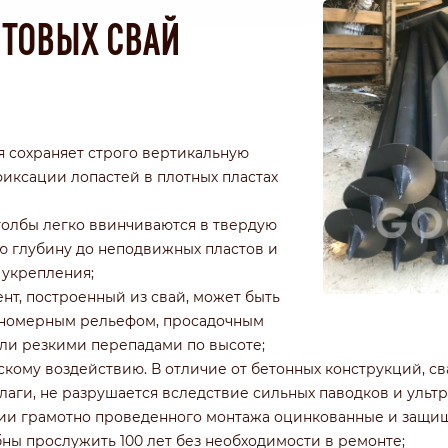
НТОВЫХ СВАЙ
я сохраняет строго вертикальную
иксации лопастей в плотных пластах
толбы легко ввинчиваются в твердую
ю глубину до неподвижных пластов и
 укрепления;
нт, построенный из свай, может быть
авномерным рельефом, просадочным
ли резкими перепадами по высоте;
скому воздействию. В отличие от бетонных конструкций, св
влаги, не разрушается вследствие сильных паводков и ульт
вии грамотно проведенного монтажа оцинкованные и защ
ны прослужить 100 лет без необходимости в ремонте;