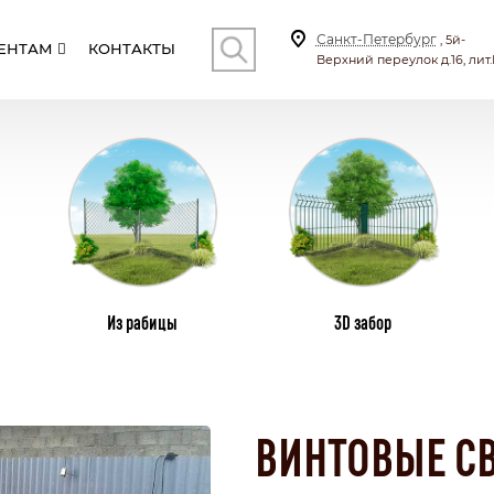
Санкт-Петербург
, 5й-
ЕНТАМ
КОНТАКТЫ
Верхний переулок д.16, лит.
КОНТ
И
СТОЛБЫ
ВИНТОВЫЕ СВАИ
ПЛ
Из рабицы
3D забор
СКИЕ
С КИРПИЧНЫМИ СТОЛБАМИ
ТИЛА
КОМБИНИРОВАННЫЕ
ВИНТОВЫЕ С
СЕКЦИОННЫЙ
БОНАТА
С КАЛИТКОЙ И ВОРОТАМИ