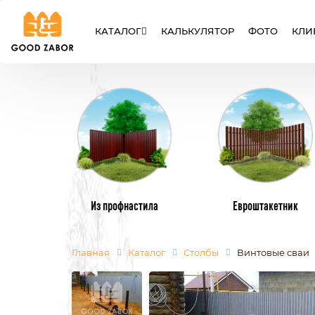
КАТАЛОГ
КАЛЬКУЛЯТОР
ФОТО
КЛИ
ЗАБОРЫ
ВОРОТА
КАЛИТК
Из профнастила
Евроштакетник
Главная
Каталог
Столбы
Винтовые сваи
МЕТАЛЛИЧЕСКИЕ ЗАБОРЫ
МЕТАЛЛИЧЕ
ИЗ ЕВРОШТАКЕТНИКА
ИЗ ПРОФНАС
СЕТКА РАБИЦА
СВАРНЫЕ
СЕКЦИОННЫЕ ЗАБОРЫ
ИЗ ПОЛИКАР