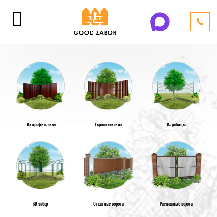
Из профнастила
Евроштакетник
Из рабицы
3D забор
Откатные ворота
Распашные ворота