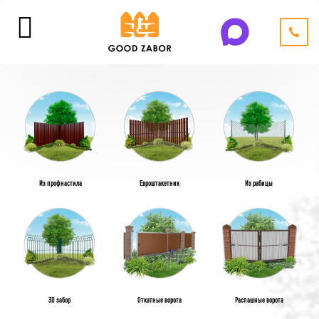
Из профнастила
Евроштакетник
Из рабицы
3D забор
Откатные ворота
Распашные ворота