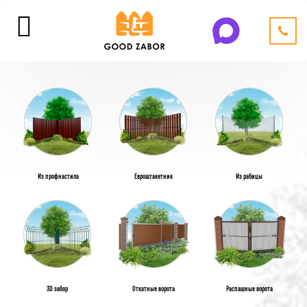
Из профнастила
Евроштакетник
Из рабицы
3D забор
Откатные ворота
Распашные ворота