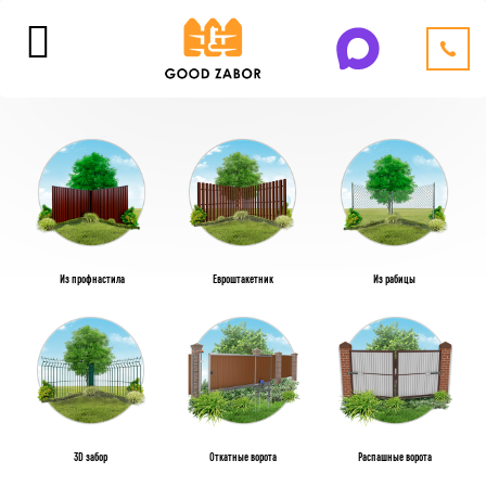
Из профнастила
Евроштакетник
Из рабицы
3D забор
Откатные ворота
Распашные ворота