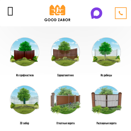
Из профнастила
Евроштакетник
Из рабицы
3D забор
Откатные ворота
Распашные ворота