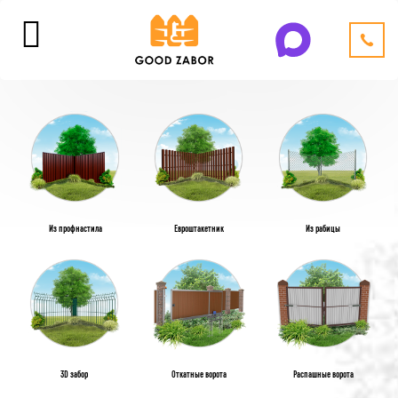
Из профнастила
Евроштакетник
Из рабицы
3D забор
Откатные ворота
Распашные ворота