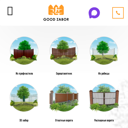
Из профнастила
Евроштакетник
Из рабицы
3D забор
Откатные ворота
Распашные ворота