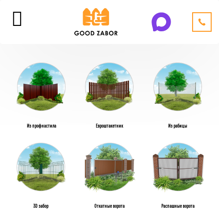
Из профнастила
Евроштакетник
Из рабицы
3D забор
Откатные ворота
Распашные ворота