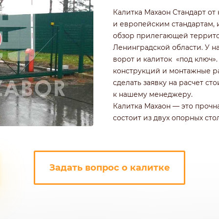
РОФНАСТИЛА
КИРПИЧНЫЕ ЗАБОРЫ
Калитка Махаон Стандарт о
Ч
ДЕРЕВЯННЫЕ ЗАБОРЫ
и европейским стандартам, 
ГОРИЗОНТАЛЬНЫЕ
обзор прилегающей террито
ШАХМАТКА
Ленинградской области. У на
Ь
ДЛЯ ДАЧИ
ворот и калиток «под ключ»
И ЭЛЕМЕНТАМИ
ИЗ ШТАКЕТНИКА
конструкций и монтажные ра
сделать заявку на расчет ст
к нашему менеджеру.
Калитка Махаон — это прочна
состоит из двух опорных сто
Задать вопрос о калитке