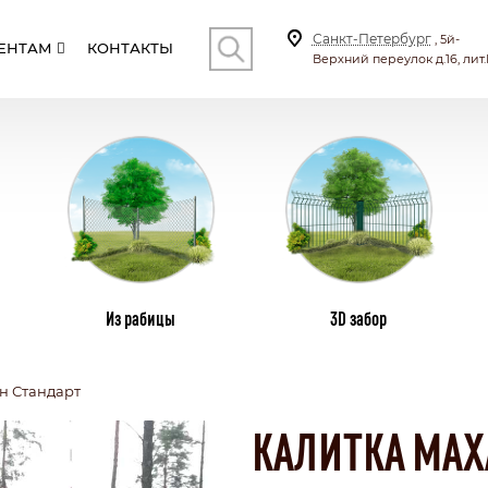
Санкт-Петербург
, 5й-
ЕНТАМ
КОНТАКТЫ
Верхний переулок д.16, лит.
КОНТ
И
СТОЛБЫ
ВИНТОВЫЕ СВАИ
ПЛ
Из рабицы
3D забор
н Стандарт
СКИЕ
С КИРПИЧНЫМИ СТОЛБАМИ
ТИЛА
КОМБИНИРОВАННЫЕ
КАЛИТКА МАХ
СЕКЦИОННЫЙ
БОНАТА
С КАЛИТКОЙ И ВОРОТАМИ