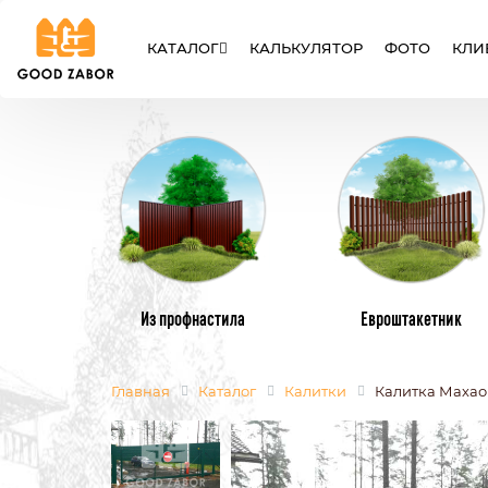
КАТАЛОГ
КАЛЬКУЛЯТОР
ФОТО
КЛИ
ЗАБОРЫ
ВОРОТА
КАЛИТК
Из профнастила
Евроштакетник
Главная
Каталог
Калитки
Калитка Махао
МЕТАЛЛИЧЕСКИЕ ЗАБОРЫ
МЕТАЛЛИЧЕ
ИЗ ЕВРОШТАКЕТНИКА
ИЗ ПРОФНАС
СЕТКА РАБИЦА
СВАРНЫЕ
СЕКЦИОННЫЕ ЗАБОРЫ
ИЗ ПОЛИКАР