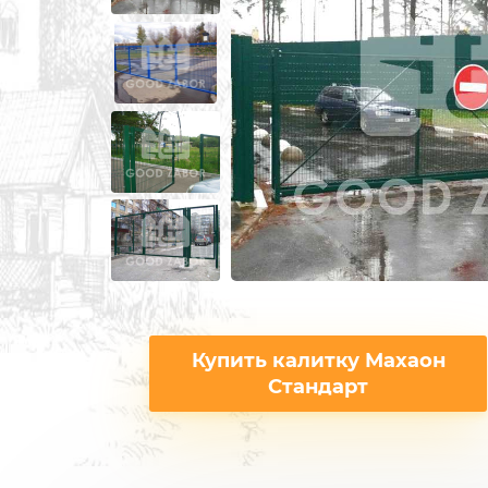
ИЗ 3Д СЕТКИ
ЗАБОРЫ ИЗ П
ИЗ СВАРНОЙ СЕТКИ
ПОД КРИПИ
ИЗ ПРОФИЛЬНОЙ ТРУБЫ
ДЛЯ ДАЧИ
СВАРНЫЕ ЗАБОРЫ
ПОД ДЕРЕВО
ЗАБОРЫ ДЛЯ ДАЧИ
ПОД КАМЕН
ДЕРЕВЯННЫЕ
С КОВАНЫМ
Купить калитку Махаон
Стандарт