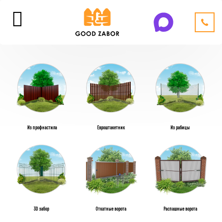
Из профнастила
Евроштакетник
Из рабицы
3D забор
Откатные ворота
Распашные ворота