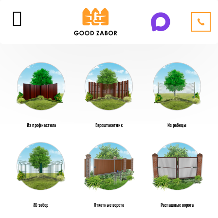
Из профнастила
Евроштакетник
Из рабицы
3D забор
Откатные ворота
Распашные ворота