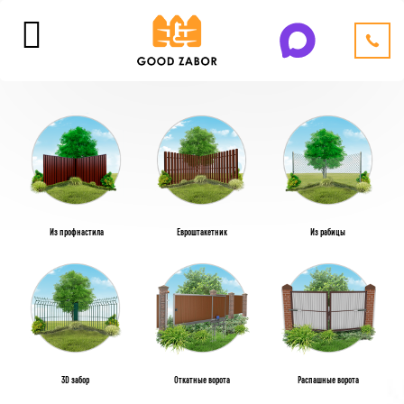
Из профнастила
Евроштакетник
Из рабицы
3D забор
Откатные ворота
Распашные ворота