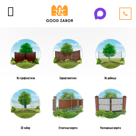
Из профнастила
Евроштакетник
Из рабицы
3D забор
Откатные ворота
Распашные ворота