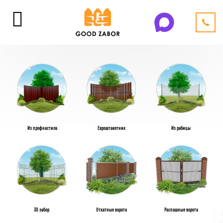
Из профнастила
Евроштакетник
Из рабицы
3D забор
Откатные ворота
Распашные ворота