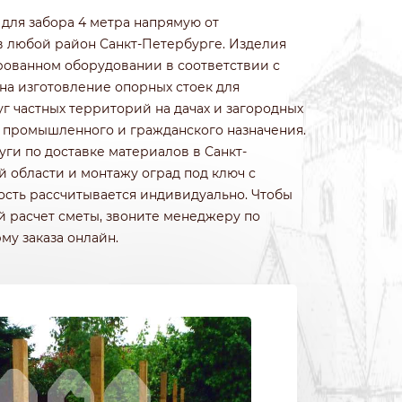
ИЗ КОЛОТОГО КАМНЯ
 для забора 4 метра напрямую от
ИЗ ПРИРОДНОГО КАМНЯ
в любой район Санкт-Петербурге. Изделия
ИЗ ФРАНЦУЗСКОГО КАМНЯ
рованном оборудовании в соответствии с
БЕТОННЫЕ
на изготовление опорных стоек для
ИЗ 3Д СЕТКИ ГИТТЕР
г частных территорий на дачах и загородных
ах промышленного и гражданского назначения.
ги по доставке материалов в Санкт-
 области и монтажу оград под ключ с
ость рассчитывается индивидуально. Чтобы
й расчет сметы, звоните менеджеру по
му заказа онлайн.