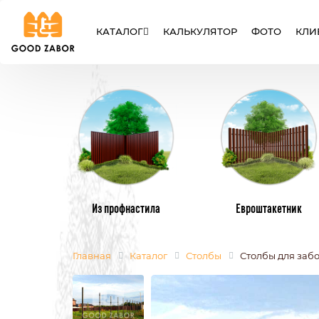
КАТАЛОГ
КАЛЬКУЛЯТОР
ФОТО
КЛИ
ЗАБОРЫ
ВОРОТА
КАЛИТК
Из профнастила
Евроштакетник
Главная
Каталог
Столбы
Столбы для забо
МЕТАЛЛИЧЕСКИЕ ЗАБОРЫ
МЕТАЛЛИЧЕ
ИЗ ЕВРОШТАКЕТНИКА
ИЗ ПРОФНАС
СЕТКА РАБИЦА
СВАРНЫЕ
СЕКЦИОННЫЕ ЗАБОРЫ
ИЗ ПОЛИКАР