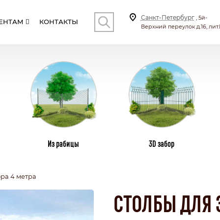
Санкт-Петербург
, 5й-
ЕНТАМ
КОНТАКТЫ
Верхний переулок д.16, лит.
КОНТ
И
СТОЛБЫ
ВИНТОВЫЕ СВАИ
ПЛ
Из рабицы
3D забор
ра 4 метра
СКИЕ
С КИРПИЧНЫМИ СТОЛБАМИ
ТИЛА
КОМБИНИРОВАННЫЕ
СТОЛБЫ ДЛЯ 
СЕКЦИОННЫЙ
БОНАТА
С КАЛИТКОЙ И ВОРОТАМИ