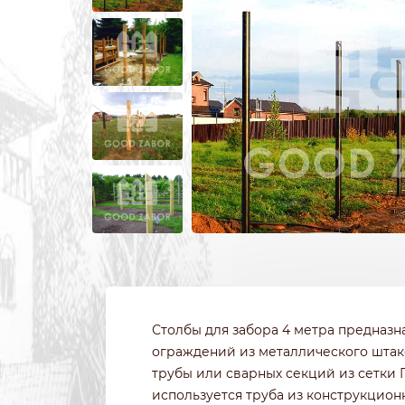
ИЗ 3Д СЕТКИ
ЗАБОРЫ ИЗ П
ИЗ СВАРНОЙ СЕТКИ
ПОД КРИПИ
ИЗ ПРОФИЛЬНОЙ ТРУБЫ
ДЛЯ ДАЧИ
СВАРНЫЕ ЗАБОРЫ
ПОД ДЕРЕВО
ЗАБОРЫ ДЛЯ ДАЧИ
ПОД КАМЕН
ДЕРЕВЯННЫЕ
С КОВАНЫМ
Столбы для забора 4 метра предназн
ограждений из металлического штак
трубы или сварных секций из сетки Г
используется труба из конструкцион