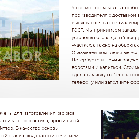
РОФНАСТИЛА
КИРПИЧНЫЕ ЗАБОРЫ
У нас можно заказать столбы
Ч
ДЕРЕВЯННЫЕ ЗАБОРЫ
производителя с доставкой 
ГОРИЗОНТАЛЬНЫЕ
выпускаются на специализи
ШАХМАТКА
ГОСТ. Мы принимаем заказы 
Ь
ДЛЯ ДАЧИ
установки ограждений вокру
И ЭЛЕМЕНТАМИ
ИЗ ШТАКЕТНИКА
участках, а также на объект
Оказываем комплексные услу
Петербурге и Ленинградской
воротами и калиткой. Стоим
сделать заявку на бесплатны
телефону или заполните фор
ачены для изготовления каркаса
етника, профнастила, профильной
иттер. В качестве основы
ной стали с квадратным сечением