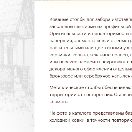
Кованые столбы для забора изготавл
заполнены секциями из профильной т
Оригинальности и неповторимости 
навершия, элементы ковки с геомет
растительными или цветочными узор
корзинки, кольца, чеканные полосы,
или плоские элементы покрывают сп
декоративного оформления отдельных
бронзовое или серебряное напылен
Металлические столбы обеспечивают
территории от посторонних. Стальн
сломать.
На фото в каталоге представлены б
холодной ковки, в точности повторя