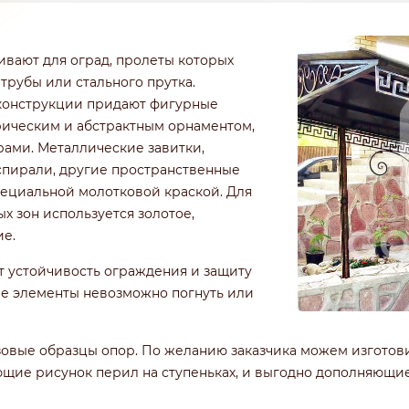
ивают для оград, пролеты которых
рубы или стального прутка.
конструкции придают фигурные
рическим и абстрактным орнаментом,
ами. Металлические завитки,
 спирали, другие пространственные
ециальной молотковой краской. Для
 зон используется золотое,
ие.
 устойчивость ограждения и защиту
ые элементы невозможно погнуть или
азовые образцы опор. По желанию заказчика можем изготов
ющие рисунок перил на ступеньках, и выгодно дополняющие