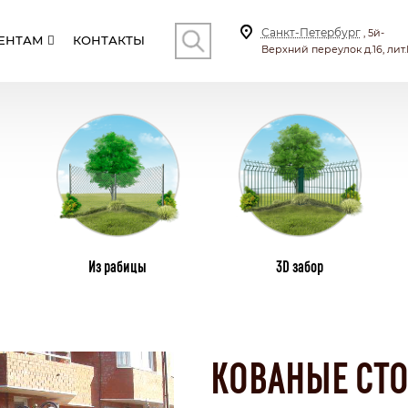
Санкт-Петербург
, 5й-
ЕНТАМ
КОНТАКТЫ
Верхний переулок д.16, лит.
КОНТ
И
СТОЛБЫ
ВИНТОВЫЕ СВАИ
ПЛ
Из рабицы
3D забор
СКИЕ
С КИРПИЧНЫМИ СТОЛБАМИ
ТИЛА
КОМБИНИРОВАННЫЕ
КОВАНЫЕ СТО
СЕКЦИОННЫЙ
БОНАТА
С КАЛИТКОЙ И ВОРОТАМИ