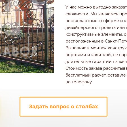
РОФНАСТИЛА
КИРПИЧНЫЕ ЗАБОРЫ
У нас можно выгодно заказа
Ч
ДЕРЕВЯННЫЕ ЗАБОРЫ
сложности. Мы являемся пр
ГОРИЗОНТАЛЬНЫЕ
нестандартные по форме и 
ШАХМАТКА
дизайнерского проекта или 
Ь
ДЛЯ ДАЧИ
конструктивные элементы, ор
И ЭЛЕМЕНТАМИ
ИЗ ШТАКЕТНИКА
расположенный в Санкт-Пет
Выполняем монтаж конструк
воротами и калиткой, не на
длительные гарантии на кач
Стоимость заказа рассчитыва
бесплатный расчет, оставьте
по телефону.
Задать вопрос о столбах