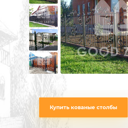
ИЗ 3Д СЕТКИ
ЗАБОРЫ ИЗ П
ИЗ СВАРНОЙ СЕТКИ
ПОД КРИПИ
ИЗ ПРОФИЛЬНОЙ ТРУБЫ
ДЛЯ ДАЧИ
СВАРНЫЕ ЗАБОРЫ
ПОД ДЕРЕВО
ЗАБОРЫ ДЛЯ ДАЧИ
ПОД КАМЕН
ДЕРЕВЯННЫЕ
С КОВАНЫМ
Купить кованые столбы