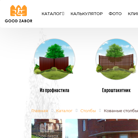
КАТАЛОГ
КАЛЬКУЛЯТОР
ФОТО
КЛИ
ЗАБОРЫ
ВОРОТА
КАЛИТК
Из профнастила
Евроштакетник
Главная
Каталог
Столбы
Кованые столбы
МЕТАЛЛИЧЕСКИЕ ЗАБОРЫ
МЕТАЛЛИЧЕ
ИЗ ЕВРОШТАКЕТНИКА
ИЗ ПРОФНАС
СЕТКА РАБИЦА
СВАРНЫЕ
СЕКЦИОННЫЕ ЗАБОРЫ
ИЗ ПОЛИКАР