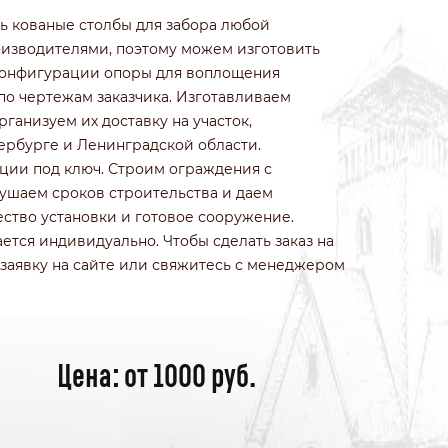
ИЗ КОЛОТОГО КАМНЯ
ть кованые столбы для забора любой
ИЗ ПРИРОДНОГО КАМНЯ
оизводителями, поэтому можем изготовить
ИЗ ФРАНЦУЗСКОГО КАМНЯ
конфигурации опоры для воплощения
БЕТОННЫЕ
по чертежам заказчика. Изготавливаем
ИЗ 3Д СЕТКИ ГИТТЕР
ганизуем их доставку на участок,
ербурге и Ленинградской области.
ции под ключ. Строим ограждения с
рушаем сроков строительства и даем
ество установки и готовое сооружение.
ется индивидуально. Чтобы сделать заказ на
 заявку на сайте или свяжитесь с менеджером
Цена: от 1000 руб.