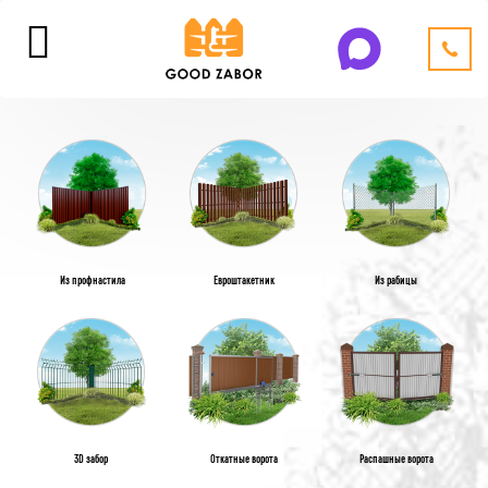
Из профнастила
Евроштакетник
Из рабицы
3D забор
Откатные ворота
Распашные ворота