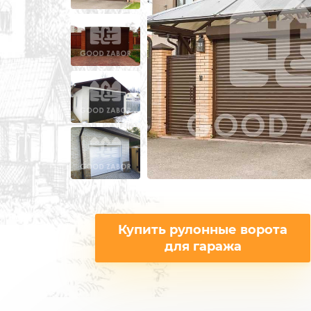
ИЗ 3Д СЕТКИ
ЗАБОРЫ ИЗ П
ИЗ СВАРНОЙ СЕТКИ
ПОД КРИПИ
ИЗ ПРОФИЛЬНОЙ ТРУБЫ
ДЛЯ ДАЧИ
СВАРНЫЕ ЗАБОРЫ
ПОД ДЕРЕВО
ЗАБОРЫ ДЛЯ ДАЧИ
ПОД КАМЕН
ДЕРЕВЯННЫЕ
С КОВАНЫМ
Купить рулонные ворота
для гаража