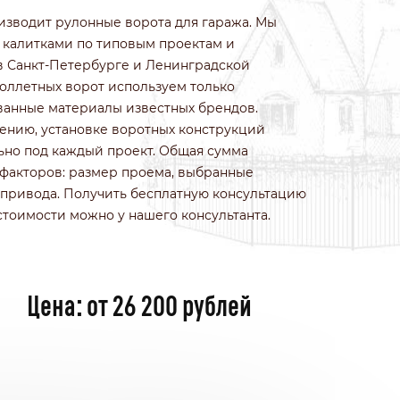
ИЗ КОЛОТОГО КАМНЯ
водит рулонные ворота для гаража. Мы
ИЗ ПРИРОДНОГО КАМНЯ
 калитками по типовым проектам и
ИЗ ФРАНЦУЗСКОГО КАМНЯ
 Санкт-Петербурге и Ленинградской
БЕТОННЫЕ
роллетных ворот используем только
ИЗ 3Д СЕТКИ ГИТТЕР
анные материалы известных брендов.
лению, установке воротных конструкций
ьно под каждый проект. Общая сумма
факторов: размер проема, выбранные
привода. Получить бесплатную консультацию
 стоимости можно у нашего консультанта.
Цена: от 26 200 рублей