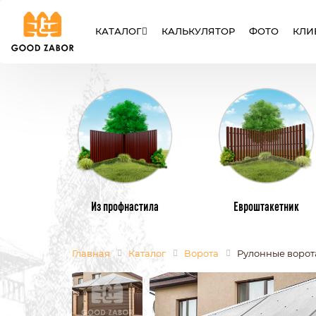
КАТАЛОГ
КАЛЬКУЛЯТОР
ФОТО
КЛИ
ЗАБОРЫ
ВОРОТА
КАЛИТК
Из профнастила
Евроштакетник
Главная
Каталог
Ворота
Рулонные ворот
МЕТАЛЛИЧЕСКИЕ ЗАБОРЫ
МЕТАЛЛИЧЕ
ИЗ ЕВРОШТАКЕТНИКА
ИЗ ПРОФНАС
СЕТКА РАБИЦА
СВАРНЫЕ
СЕКЦИОННЫЕ ЗАБОРЫ
ИЗ ПОЛИКАР