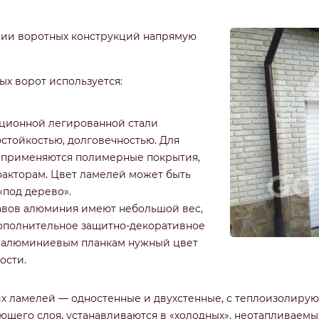
ции воротных конструкций напрямую
ых ворот используется:
кционной легированной стали
стойкостью, долговечностью. Для
и применяются полимерные покрытия,
акторам. Цвет ламелей может быть
«под дерево».
авов алюминия имеют небольшой вес,
 Дополнительное защитно-декоративное
ь алюминиевым планкам нужный цвет
ости.
их ламелей — одностенные и двухстенные, с теплоизолиру
ющего слоя, устанавливаются в «холодных», неотапливаемы