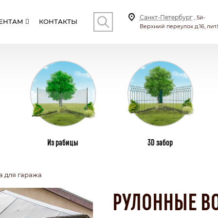
Санкт-Петербург
, 5й-
ЕНТАМ
КОНТАКТЫ
Верхний переулок д.16, лит.
КОНТ
И
СТОЛБЫ
ВИНТОВЫЕ СВАИ
ПЛ
Из рабицы
3D забор
а для гаража
СКИЕ
С КИРПИЧНЫМИ СТОЛБАМИ
ТИЛА
КОМБИНИРОВАННЫЕ
РУЛОННЫЕ ВО
СЕКЦИОННЫЙ
БОНАТА
С КАЛИТКОЙ И ВОРОТАМИ