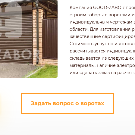
РОФНАСТИЛА
КИРПИЧНЫЕ ЗАБОРЫ
Компания GOOD-ZABOR произ
Ч
ДЕРЕВЯННЫЕ ЗАБОРЫ
строим заборы с воротами и
ГОРИЗОНТАЛЬНЫЕ
индивидуальным чертежам в
ШАХМАТКА
области. Для изготовления 
Ь
ДЛЯ ДАЧИ
качественные сертифициров
И ЭЛЕМЕНТАМИ
ИЗ ШТАКЕТНИКА
Стоимость услуг по изготов
рассчитывается индивидуал
складывается из следующих 
материалы, наличие электро
или сделать заказ на расчет
Задать вопрос о воротах