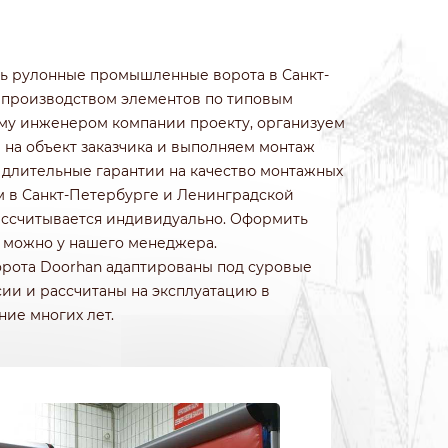
ИЗ КОЛОТОГО КАМНЯ
ИЗ ПРИРОДНОГО КАМНЯ
ИЗ ФРАНЦУЗСКОГО КАМНЯ
ть рулонные промышленные ворота в Санкт-
БЕТОННЫЕ
 производством элементов по типовым
ИЗ 3Д СЕТКИ ГИТТЕР
му инженером компании проекту, организуем
а на объект заказчика и выполняем монтаж
 длительные гарантии на качество монтажных
м в Санкт-Петербурге и Ленинградской
рассчитывается индивидуально. Оформить
т можно у нашего менеджера.
ота Doorhan адаптированы под суровые
ии и рассчитаны на эксплуатацию в
ие многих лет.