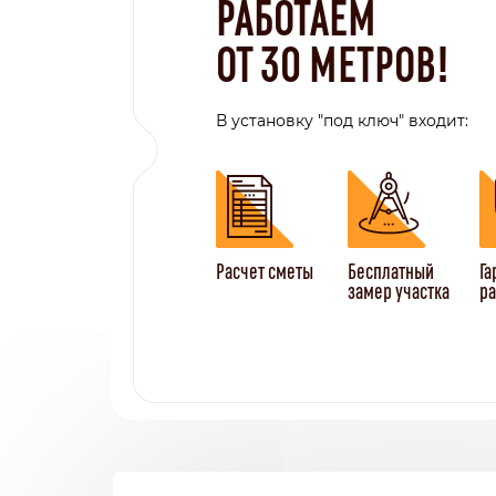
РАБОТАЕМ
ОТ 30 МЕТРОВ!
В установку "под ключ" входит:
Расчет сметы
Бесплатный
Га
замер участка
ра