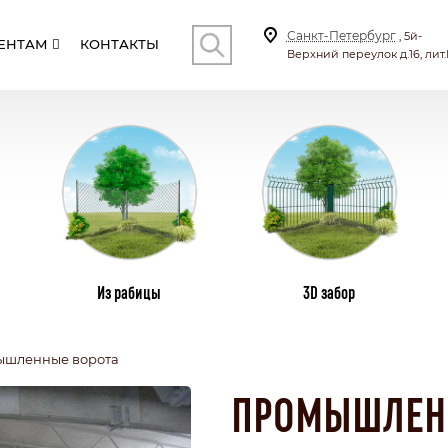
Санкт-Петербург
, 5й-
ЕНТАМ
КОНТАКТЫ
Верхний переулок д.16, лит.
КОНТ
И
СТОЛБЫ
ВИНТОВЫЕ СВАИ
ПЛ
Из рабицы
3D забор
ышленные ворота
СКИЕ
С КИРПИЧНЫМИ СТОЛБАМИ
ТИЛА
КОМБИНИРОВАННЫЕ
ПРОМЫШЛЕН
СЕКЦИОННЫЙ
БОНАТА
С КАЛИТКОЙ И ВОРОТАМИ