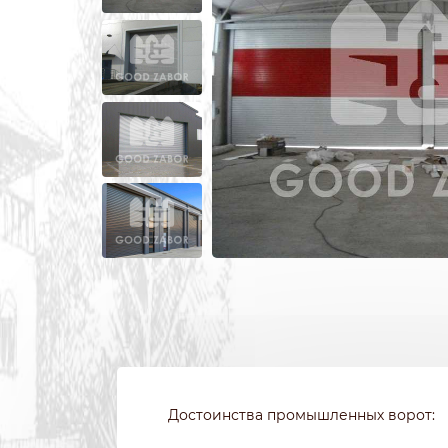
ИЗ 3Д СЕТКИ
ЗАБОРЫ ИЗ П
ИЗ СВАРНОЙ СЕТКИ
ПОД КРИПИ
ИЗ ПРОФИЛЬНОЙ ТРУБЫ
ДЛЯ ДАЧИ
СВАРНЫЕ ЗАБОРЫ
ПОД ДЕРЕВО
ЗАБОРЫ ДЛЯ ДАЧИ
ПОД КАМЕН
ДЕРЕВЯННЫЕ
С КОВАНЫМ
Достоинства промышленных ворот: