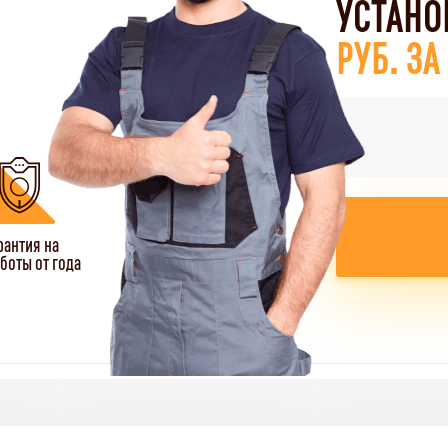
УСТАНО
РУБ. З
рантия на
боты от года