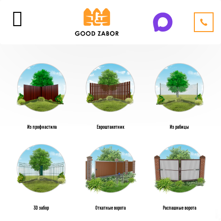
Из профнастила
Евроштакетник
Из рабицы
3D забор
Откатные ворота
Распашные ворота