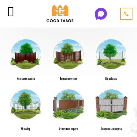
Из профнастила
Евроштакетник
Из рабицы
3D забор
Откатные ворота
Распашные ворота