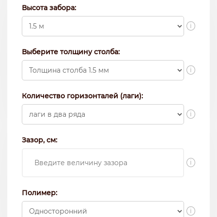
Высота забора:
i
Выберите толщину столба:
i
Количество горизонталей (лаги):
i
Зазор, см:
i
Полимер:
i