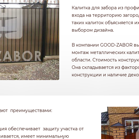
РОФНАСТИЛА
КИРПИЧНЫЕ ЗАБОРЫ
Калитка для забора из проф
Ч
ДЕРЕВЯННЫЕ ЗАБОРЫ
входа на территорию загоро
ГОРИЗОНТАЛЬНЫЕ
таких калиток объясняется 
ШАХМАТКА
выбором дизайна.
Ь
ДЛЯ ДАЧИ
И ЭЛЕМЕНТАМИ
ИЗ ШТАКЕТНИКА
В компании GOOD-ZABOR вы 
монтаж металлических калит
области. Стоимость констру
Она складывается из фактор
конструкции и наличие деко
дают преимуществами:
ция обеспечивает защиту участка от
ривается, имеет минимальную