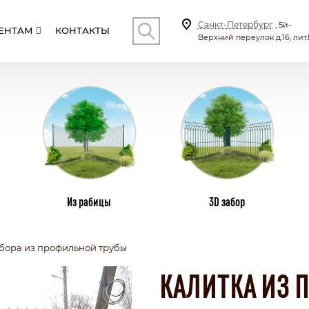
Санкт-Петербург
, 5й-
ЕНТАМ
КОНТАКТЫ
Верхний переулок д.16, лит.
КОНТ
И
СТОЛБЫ
ВИНТОВЫЕ СВАИ
ПЛ
Из рабицы
3D забор
абора из профильной трубы
СКИЕ
С КИРПИЧНЫМИ СТОЛБАМИ
ТИЛА
КОМБИНИРОВАННЫЕ
КАЛИТКА ИЗ 
СЕКЦИОННЫЙ
БОНАТА
С КАЛИТКОЙ И ВОРОТАМИ