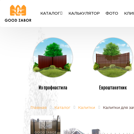
КАТАЛОГ
КАЛЬКУЛЯТОР
ФОТО
КЛИ
ЗАБОРЫ
ВОРОТА
КАЛИТК
Из профнастила
Евроштакетник
Главная
Каталог
Калитки
Калитки для з
МЕТАЛЛИЧЕСКИЕ ЗАБОРЫ
МЕТАЛЛИЧЕ
ИЗ ЕВРОШТАКЕТНИКА
ИЗ ПРОФНАС
СЕТКА РАБИЦА
СВАРНЫЕ
СЕКЦИОННЫЕ ЗАБОРЫ
ИЗ ПОЛИКАР