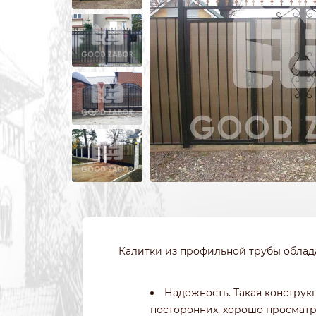
ИЗ 3Д СЕТКИ
ЗАБОРЫ ИЗ П
ИЗ СВАРНОЙ СЕТКИ
ПОД КРИПИ
ИЗ ПРОФИЛЬНОЙ ТРУБЫ
ДЛЯ ДАЧИ
СВАРНЫЕ ЗАБОРЫ
ПОД ДЕРЕВО
ЗАБОРЫ ДЛЯ ДАЧИ
ПОД КАМЕН
ДЕРЕВЯННЫЕ
С КОВАНЫМ
Калитки из профильной трубы обла
Надежность. Такая конструк
посторонних, хорошо просмат