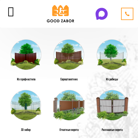
Из профнастила
Евроштакетник
Из рабицы
3D забор
Откатные ворота
Распашные ворота