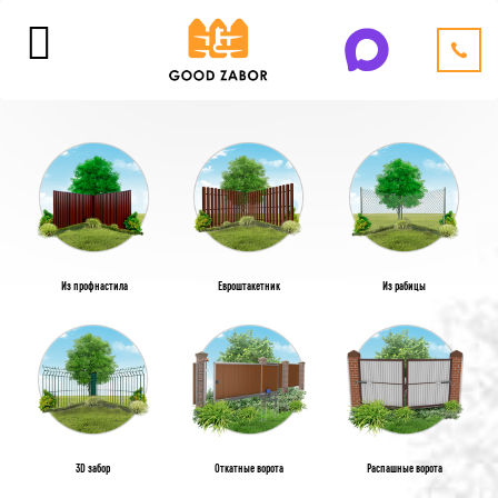
Из профнастила
Евроштакетник
Из рабицы
3D забор
Откатные ворота
Распашные ворота