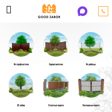
Из профнастила
Евроштакетник
Из рабицы
3D забор
Откатные ворота
Распашные ворота