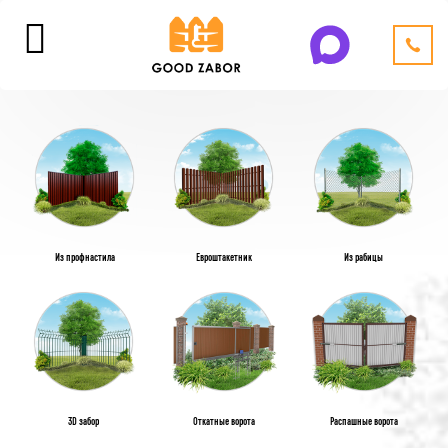
Из профнастила
Евроштакетник
Из рабицы
3D забор
Откатные ворота
Распашные ворота