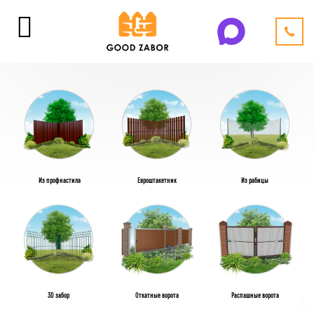
Из профнастила
Евроштакетник
Из рабицы
3D забор
Откатные ворота
Распашные ворота