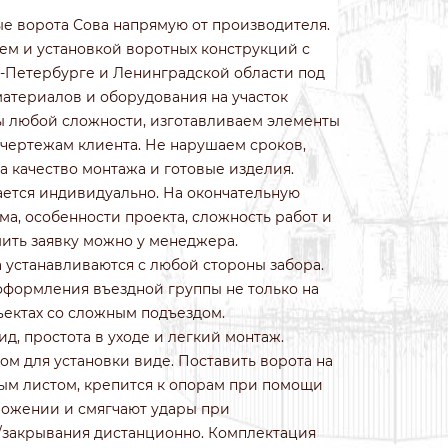
ИЗ КОЛОТОГО КАМНЯ
ые ворота Сова напрямую от производителя.
ИЗ ПРИРОДНОГО КАМНЯ
ем и установкой воротных конструкций с
ИЗ ФРАНЦУЗСКОГО КАМНЯ
т-Петербурге и Ленинградской области под
БЕТОННЫЕ
материалов и оборудования на участок
ИЗ 3Д СЕТКИ ГИТТЕР
ы любой сложности, изготавливаем элементы
чертежам клиента. Не нарушаем сроков,
а качество монтажа и готовые изделия.
ается индивидуально. На окончательную
а, особенности проекта, сложность работ и
мить заявку можно у менеджера.
 устанавливаются с любой стороны забора.
оформления въездной группы не только на
бъектах со сложным подъездом.
д, простота в уходе и легкий монтаж.
ом для установки виде. Поставить ворота на
ным листом, крепится к опорам при помощи
ложении и смягчают удары при
/закрывания дистанционно. Комплектация