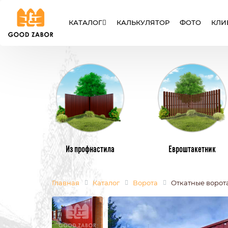
КАТАЛОГ
КАЛЬКУЛЯТОР
ФОТО
КЛИ
ЗАБОРЫ
ВОРОТА
КАЛИТК
Из профнастила
Евроштакетник
Главная
Каталог
Ворота
Откатные ворот
МЕТАЛЛИЧЕСКИЕ ЗАБОРЫ
МЕТАЛЛИЧЕ
ИЗ ЕВРОШТАКЕТНИКА
ИЗ ПРОФНАС
СЕТКА РАБИЦА
СВАРНЫЕ
СЕКЦИОННЫЕ ЗАБОРЫ
ИЗ ПОЛИКАР