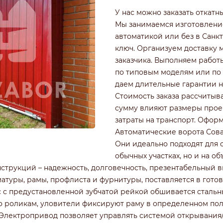
РОФНАСТИЛА
КИРПИЧНЫЕ ЗАБОРЫ
У нас можно заказать откатн
Ч
ДЕРЕВЯННЫЕ ЗАБОРЫ
Мы занимаемся изготовлени
ГОРИЗОНТАЛЬНЫЕ
автоматикой или без в Санк
ШАХМАТКА
ключ. Организуем доставку 
Ь
ДЛЯ ДАЧИ
заказчика. Выполняем работ
И ЭЛЕМЕНТАМИ
ИЗ ШТАКЕТНИКА
по типовым моделям или по 
даем длительные гарантии н
Стоимость заказа рассчитыв
сумму влияют размеры проем
затраты на транспорт. Офор
Автоматические ворота Сова
Они идеально подходят для 
обычных участках, но и на о
трукций – надежность, долговечность, презентабельный ви
атуры, рамы, профлиста и фурнитуры, поставляется в готов
ас с предустановленной зубчатой рейкой обшивается сталь
о роликам, уловители фиксируют раму в определенном по
Электропривод позволяет управлять системой открывания