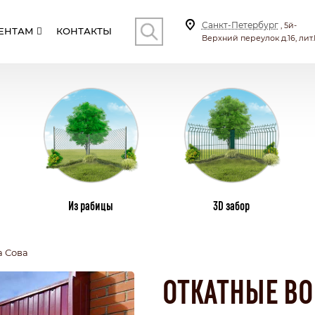
Санкт-Петербург
, 5й-
ЕНТАМ
КОНТАКТЫ
Верхний переулок д.16, лит.
КОНТ
И
СТОЛБЫ
ВИНТОВЫЕ СВАИ
ПЛ
Из рабицы
3D забор
а Сова
СКИЕ
С КИРПИЧНЫМИ СТОЛБАМИ
ТИЛА
КОМБИНИРОВАННЫЕ
ОТКАТНЫЕ ВО
СЕКЦИОННЫЙ
БОНАТА
С КАЛИТКОЙ И ВОРОТАМИ