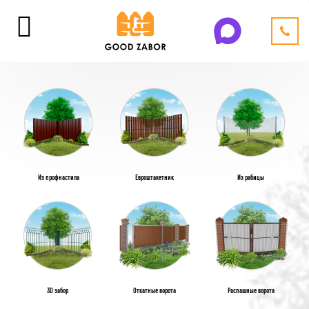
Из профнастила
Евроштакетник
Из рабицы
3D забор
Откатные ворота
Распашные ворота